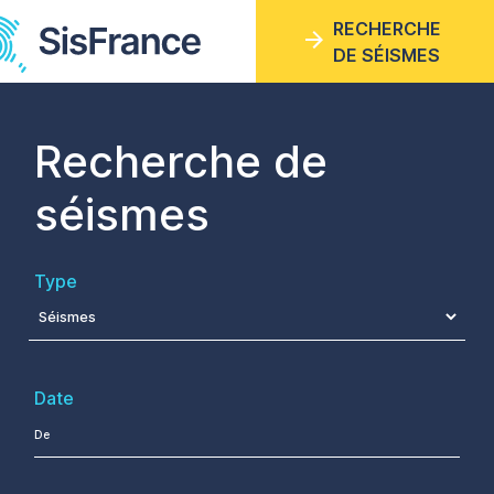
Aller
RECHERCHE
au
DE SÉISMES
contenu
principal
Recherche de
séismes
Type
Date