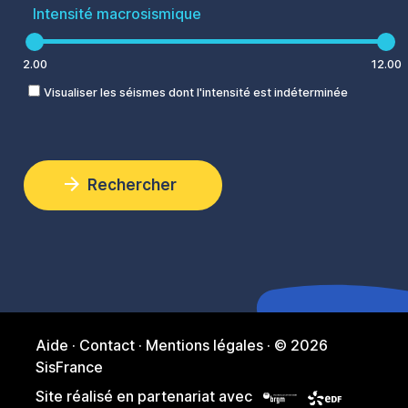
Intensité macrosismique
2.00
12.00
Visualiser les séismes dont l'intensité est indéterminée
Rechercher
Aide
·
Contact
·
Mentions légales
·
© 2026
SisFrance
Site réalisé en partenariat avec